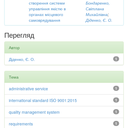
створення системи
Бондаренко,
управління якістю в
Світлана
органах місцевого
Михайлівна
;
самоврядування
Діденко, Є. О.
Перегляд
Автор
Діденко, Є. О.
1
Тема
administrative service
1
international standard ISO 9001:2015
1
quality management system
1
requirements
1