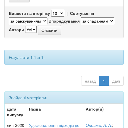
Вивести на сторінку
|
Сортування
Впорядкування
Автори
Результати 1-1 зі 1.
назад
1
далі
Знайдені матеріали:
Дата
Назва
Автор(и)
випуску
лип-2020
Удосконалення підходів до
Олешко, А. А.
;