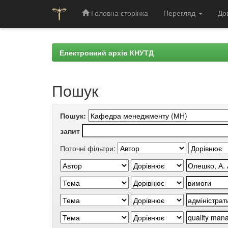
Головна сторінка
Перегляд
До
Skip
navigation
Електронний архів КНУТД
Пошук
Пошук:
запит
Поточні фільтри: