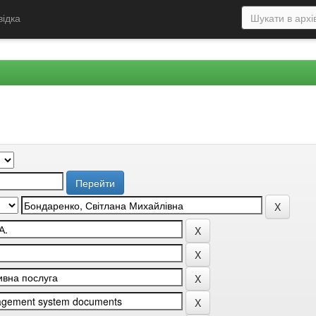
відка