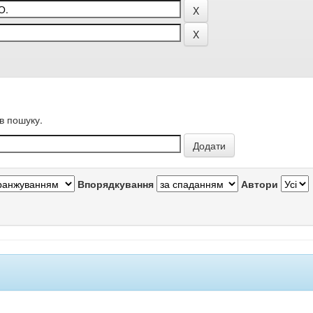
в пошуку.
Впорядкування
Автори