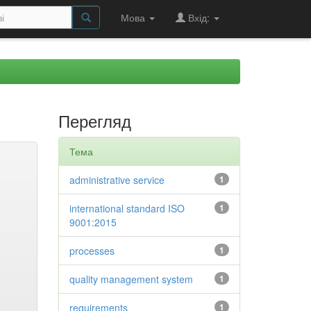
Мова
Вхід:
Перегляд
Тема
administrative service
1
international standard ISO
1
9001:2015
processes
1
quality management system
1
requirements
1