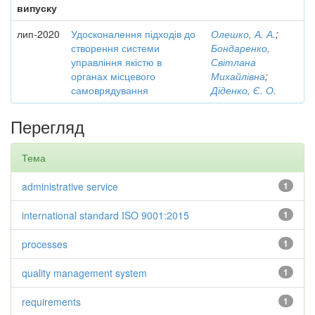
випуску
лип-2020
Удосконалення підходів до
Олешко, А. А.
;
створення системи
Бондаренко,
управління якістю в
Світлана
органах місцевого
Михайлівна
;
самоврядування
Діденко, Є. О.
Перегляд
Тема
administrative service
1
international standard ISO 9001:2015
1
processes
1
quality management system
1
requirements
1