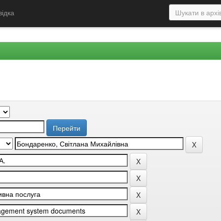
відка