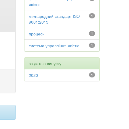
якістю
міжнародний стандарт ISO
1
9001:2015
процеси
1
система управління якістю
1
за датою випуску
2020
1