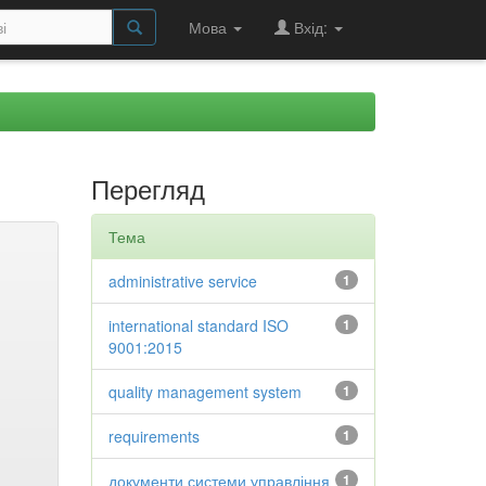
Мова
Вхід:
Перегляд
Тема
administrative service
1
international standard ISO
1
9001:2015
quality management system
1
requirements
1
документи системи управління
1