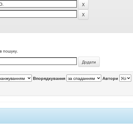
в пошуку.
Впорядкування
Автори