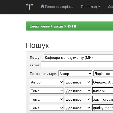
Головна сторінка
Перегляд
До
Skip
navigation
Електронний архів КНУТД
Пошук
Пошук:
запит
Поточні фільтри: