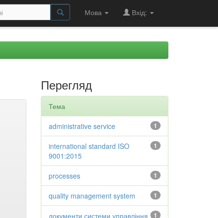
Мова
Вхід:
Перегляд
Тема
administrative service
1
international standard ISO
1
9001:2015
processes
1
quality management system
1
документи системи управління
1