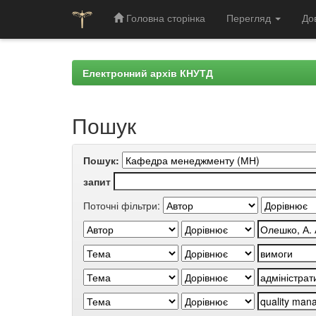
Головна сторінка
Перегляд
До
Skip
navigation
Електронний архів КНУТД
Пошук
Пошук:
запит
Поточні фільтри: