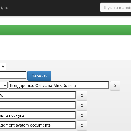
відка