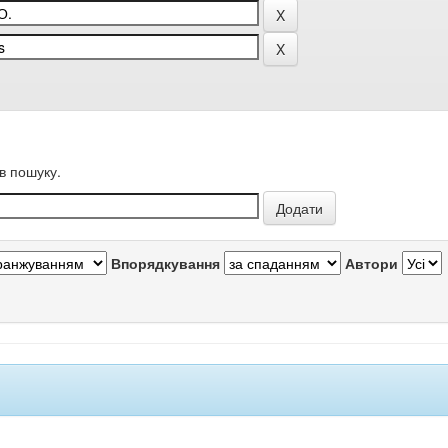
в пошуку.
Впорядкування
Автори