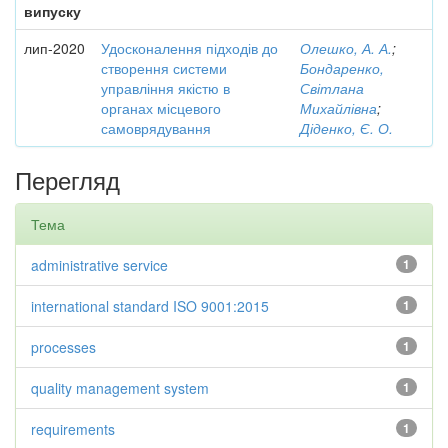
випуску
лип-2020
Удосконалення підходів до
Олешко, А. А.
;
створення системи
Бондаренко,
управління якістю в
Світлана
органах місцевого
Михайлівна
;
самоврядування
Діденко, Є. О.
Перегляд
Тема
administrative service
1
international standard ISO 9001:2015
1
processes
1
quality management system
1
requirements
1