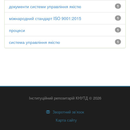
документи системи управління якістю
1
міжнародний стандарт ISO 9001:2015
1
процеси
1
система управління якістю
1
Інституційний репозитарій КНУТД © 2026
Зворотний зв’язок
Карта сайту