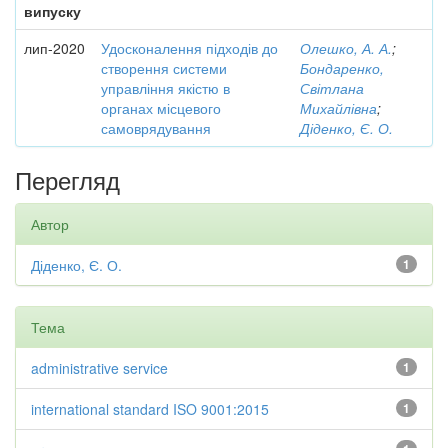
випуску
лип-2020
Удосконалення підходів до
Олешко, А. А.
;
створення системи
Бондаренко,
управління якістю в
Світлана
органах місцевого
Михайлівна
;
самоврядування
Діденко, Є. О.
Перегляд
Автор
Діденко, Є. О.
1
Тема
administrative service
1
international standard ISO 9001:2015
1