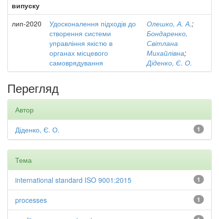
випуску
лип-2020
Удосконалення підходів до
Олешко, А. А.
;
створення системи
Бондаренко,
управління якістю в
Світлана
органах місцевого
Михайлівна
;
самоврядування
Діденко, Є. О.
Перегляд
Автор
Діденко, Є. О.
1
Тема
international standard ISO 9001:2015
1
processes
1