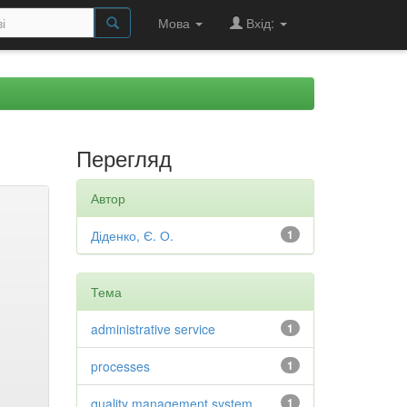
Мова
Вхід:
Перегляд
Автор
Діденко, Є. О.
1
Тема
administrative service
1
processes
1
quality management system
1