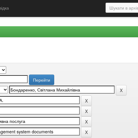
відка