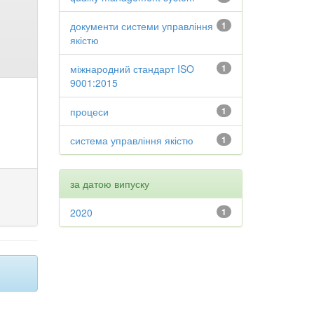
документи системи управління
1
якістю
міжнародний стандарт ISO
1
9001:2015
процеси
1
система управління якістю
1
за датою випуску
2020
1