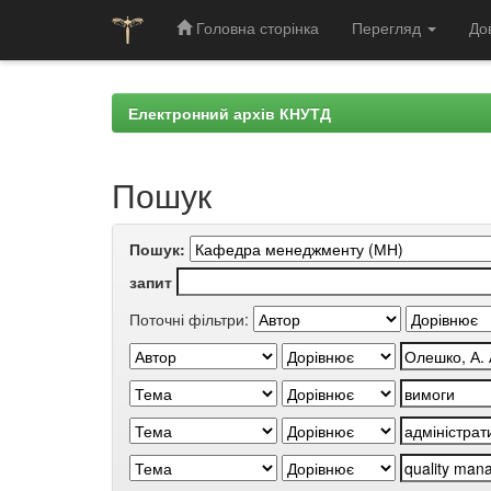
Головна сторінка
Перегляд
До
Skip
navigation
Електронний архів КНУТД
Пошук
Пошук:
запит
Поточні фільтри: