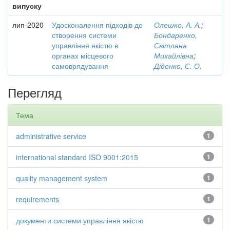
випуску
лип-2020
Удосконалення підходів до
Олешко, А. А.
;
створення системи
Бондаренко,
управління якістю в
Світлана
органах місцевого
Михайлівна
;
самоврядування
Діденко, Є. О.
Перегляд
Тема
administrative service
1
international standard ISO 9001:2015
1
quality management system
1
requirements
1
документи системи управління якістю
1