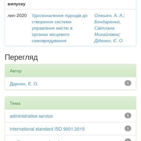
випуску
лип-2020
Удосконалення підходів до
Олешко, А. А.
;
створення системи
Бондаренко,
управління якістю в
Світлана
органах місцевого
Михайлівна
;
самоврядування
Діденко, Є. О.
Перегляд
Автор
Діденко, Є. О.
1
Тема
administrative service
1
international standard ISO 9001:2015
1