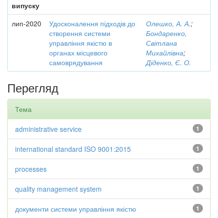
випуску
лип-2020
Удосконалення підходів до
Олешко, А. А.
;
створення системи
Бондаренко,
управління якістю в
Світлана
органах місцевого
Михайлівна
;
самоврядування
Діденко, Є. О.
Перегляд
Тема
administrative service
1
international standard ISO 9001:2015
1
processes
1
quality management system
1
документи системи управління якістю
1