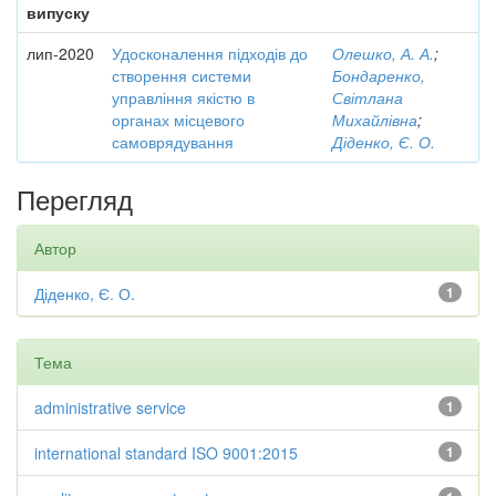
випуску
лип-2020
Удосконалення підходів до
Олешко, А. А.
;
створення системи
Бондаренко,
управління якістю в
Світлана
органах місцевого
Михайлівна
;
самоврядування
Діденко, Є. О.
Перегляд
Автор
Діденко, Є. О.
1
Тема
administrative service
1
international standard ISO 9001:2015
1