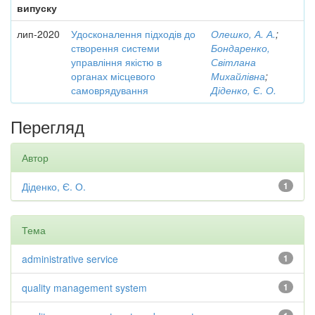
випуску
лип-2020
Удосконалення підходів до
Олешко, А. А.
;
створення системи
Бондаренко,
управління якістю в
Світлана
органах місцевого
Михайлівна
;
самоврядування
Діденко, Є. О.
Перегляд
Автор
Діденко, Є. О.
1
Тема
administrative service
1
quality management system
1