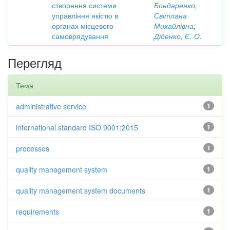
створення системи
Бондаренко,
управління якістю в
Світлана
органах місцевого
Михайлівна
;
самоврядування
Діденко, Є. О.
Перегляд
Тема
administrative service
1
international standard ISO 9001:2015
1
processes
1
quality management system
1
quality management system documents
1
requirements
1