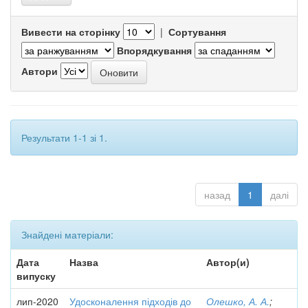
Вивести на сторінку
|
Сортування
Впорядкування
Автори
Результати 1-1 зі 1.
назад
1
далі
Знайдені матеріали:
Дата
Назва
Автор(и)
випуску
лип-2020
Удосконалення підходів до
Олешко, А. А.
;