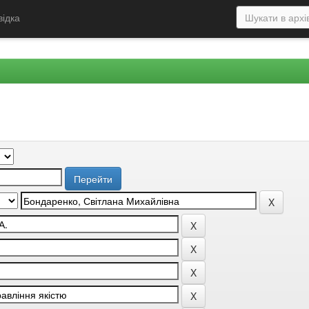
відка