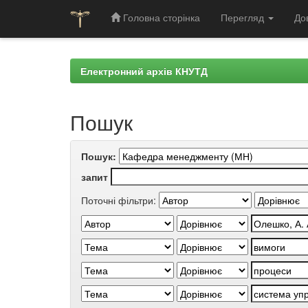
Головна сторінка
Перегляд
До
Skip
navigation
Електронний архів КНУТД
Пошук
Пошук:
запит
Поточні фільтри: