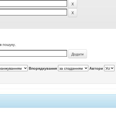
в пошуку.
Впорядкування
Автори