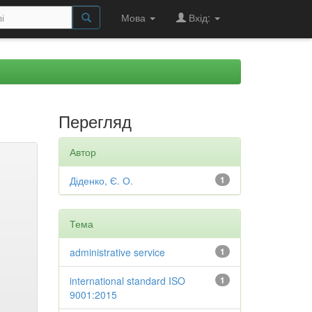
Мова
Вхід:
Перегляд
Автор
Діденко, Є. О.
1
Тема
administrative service
1
international standard ISO
1
9001:2015