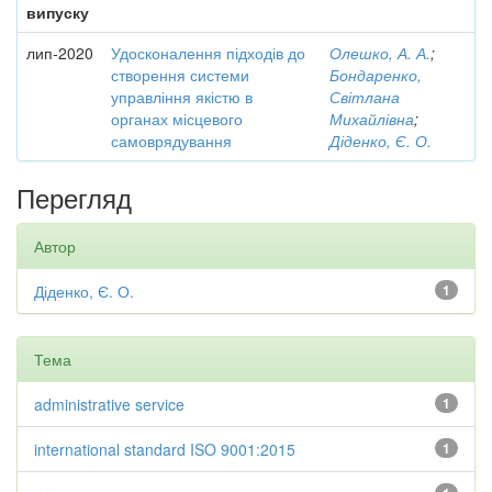
випуску
лип-2020
Удосконалення підходів до
Олешко, А. А.
;
створення системи
Бондаренко,
управління якістю в
Світлана
органах місцевого
Михайлівна
;
самоврядування
Діденко, Є. О.
Перегляд
Автор
Діденко, Є. О.
1
Тема
administrative service
1
international standard ISO 9001:2015
1