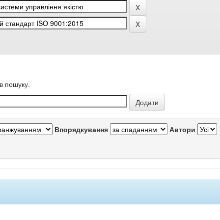
в пошуку.
Впорядкування
Автори