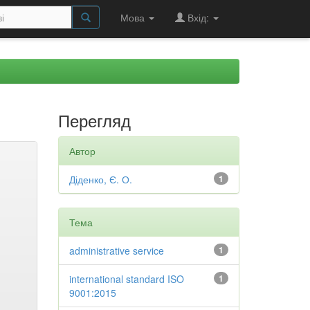
Мова
Вхід:
Перегляд
Автор
Діденко, Є. О.
1
Тема
administrative service
1
international standard ISO
1
9001:2015