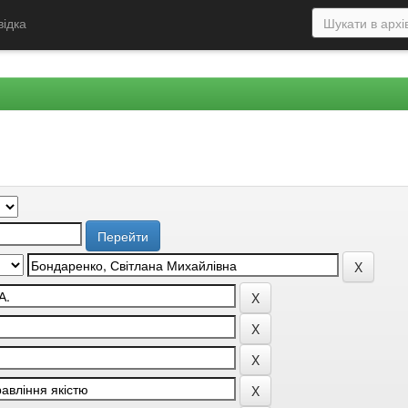
відка