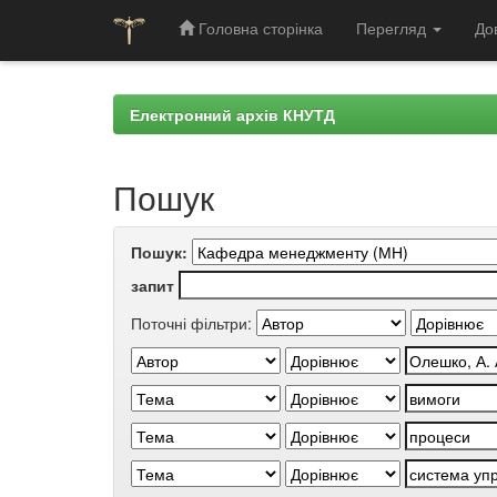
Головна сторінка
Перегляд
До
Skip
navigation
Електронний архів КНУТД
Пошук
Пошук:
запит
Поточні фільтри: