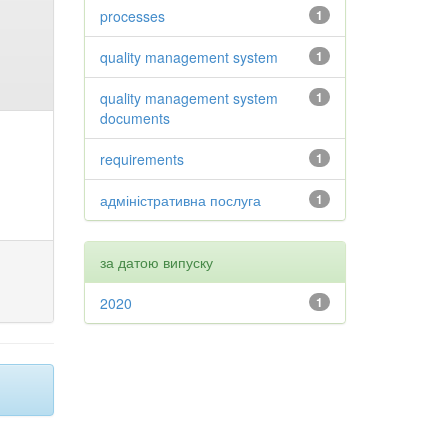
processes
1
quality management system
1
quality management system
1
documents
requirements
1
адміністративна послуга
1
за датою випуску
2020
1