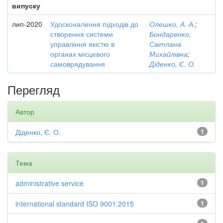
випуску
лип-2020
Удосконалення підходів до
Олешко, А. А.
;
створення системи
Бондаренко,
управління якістю в
Світлана
органах місцевого
Михайлівна
;
самоврядування
Діденко, Є. О.
Перегляд
Автор
Діденко, Є. О.
1
Тема
administrative service
1
international standard ISO 9001:2015
1