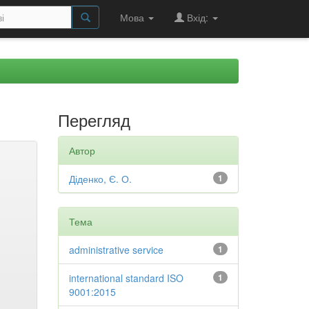
Мова
Вхід:
Перегляд
Автор
Діденко, Є. О.
1
Тема
administrative service
1
international standard ISO
1
9001:2015