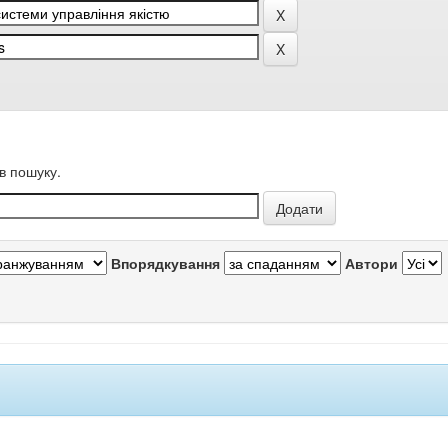
в пошуку.
Впорядкування
Автори