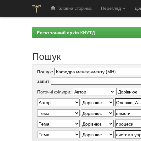
Головна сторінка
Перегляд
До
Skip
navigation
Електронний архів КНУТД
Пошук
Пошук:
запит
Поточні фільтри: