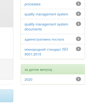
processes
1
quality management system
1
quality management system
1
documents
адміністративна послуга
1
міжнародний стандарт ISO
1
9001:2015
за датою випуску
2020
1