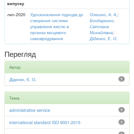
випуску
лип-2020
Удосконалення підходів до
Олешко, А. А.
;
створення системи
Бондаренко,
управління якістю в
Світлана
органах місцевого
Михайлівна
;
самоврядування
Діденко, Є. О.
Перегляд
Автор
Діденко, Є. О.
1
Тема
administrative service
1
international standard ISO 9001:2015
1