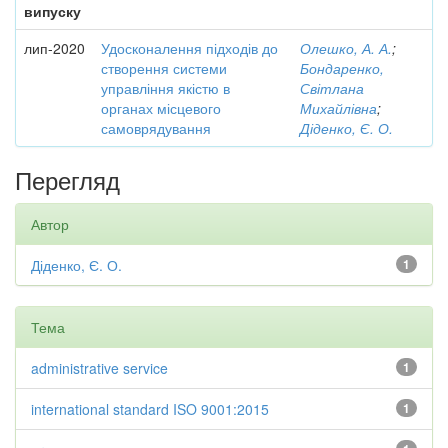
випуску
лип-2020
Удосконалення підходів до
Олешко, А. А.
;
створення системи
Бондаренко,
управління якістю в
Світлана
органах місцевого
Михайлівна
;
самоврядування
Діденко, Є. О.
Перегляд
Автор
Діденко, Є. О.
1
Тема
administrative service
1
international standard ISO 9001:2015
1