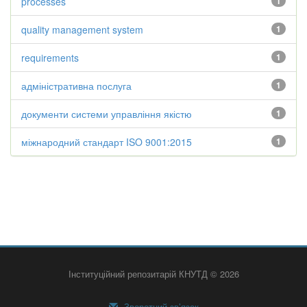
processes
1
quality management system
1
requirements
1
адміністративна послуга
1
документи системи управління якістю
1
міжнародний стандарт ISO 9001:2015
1
Інституційний репозитарій КНУТД © 2026
Зворотний зв’язок