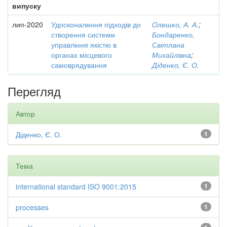
випуску
лип-2020
Удосконалення підходів до
Олешко, А. А.
;
створення системи
Бондаренко,
управління якістю в
Світлана
органах місцевого
Михайлівна
;
самоврядування
Діденко, Є. О.
Перегляд
Автор
Діденко, Є. О.
1
Тема
international standard ISO 9001:2015
1
processes
1