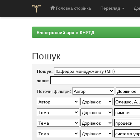
Головна сторінка
Перегляд
До
Skip
navigation
Електронний архів КНУТД
Пошук
Пошук:
запит
Поточні фільтри: