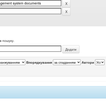
в пошуку.
Впорядкування
Автори