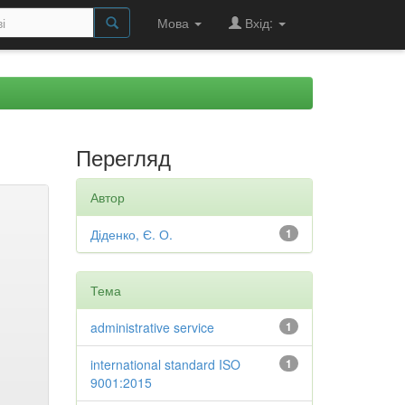
Мова
Вхід:
Перегляд
Автор
Діденко, Є. О.
1
Тема
administrative service
1
international standard ISO
1
9001:2015