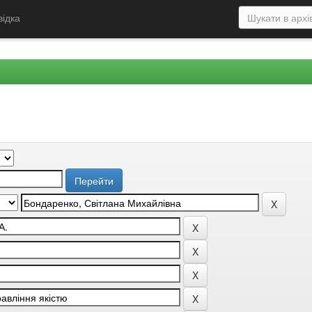
відка