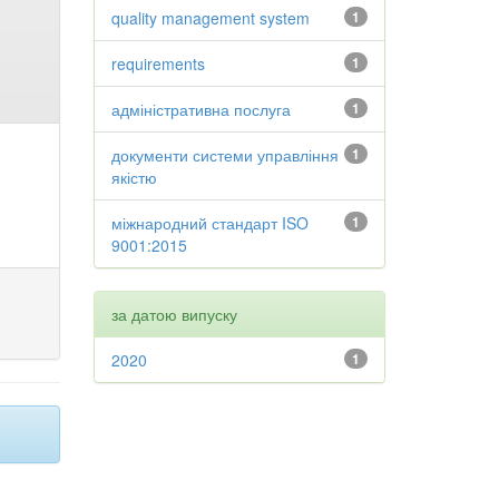
quality management system
1
requirements
1
адміністративна послуга
1
документи системи управління
1
якістю
міжнародний стандарт ISO
1
9001:2015
за датою випуску
2020
1