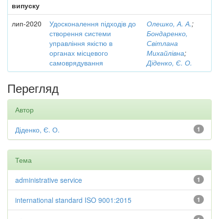
випуску
лип-2020
Удосконалення підходів до
Олешко, А. А.
;
створення системи
Бондаренко,
управління якістю в
Світлана
органах місцевого
Михайлівна
;
самоврядування
Діденко, Є. О.
Перегляд
Автор
Діденко, Є. О.
1
Тема
administrative service
1
international standard ISO 9001:2015
1