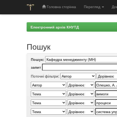
Головна сторінка
Перегляд
До
Skip
navigation
Електронний архів КНУТД
Пошук
Пошук:
запит
Поточні фільтри: