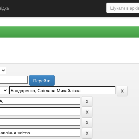
відка