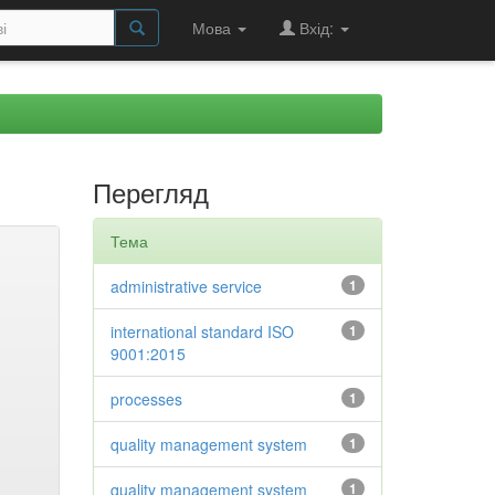
Мова
Вхід:
Перегляд
Тема
administrative service
1
international standard ISO
1
9001:2015
processes
1
quality management system
1
quality management system
1