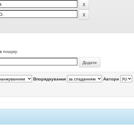
в пошуку.
Впорядкування
Автори