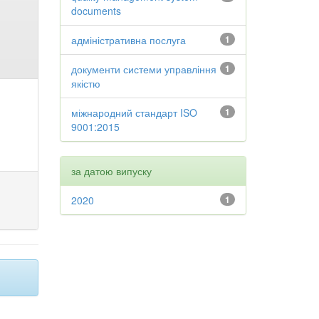
documents
адміністративна послуга
1
документи системи управління
1
якістю
міжнародний стандарт ISO
1
9001:2015
за датою випуску
2020
1