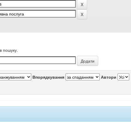
в пошуку.
Впорядкування
Автори