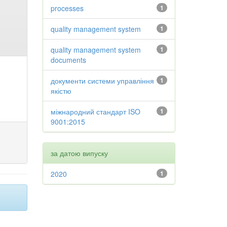
processes
1
quality management system
1
quality management system
1
documents
документи системи управління
1
якістю
міжнародний стандарт ISO
1
9001:2015
за датою випуску
2020
1