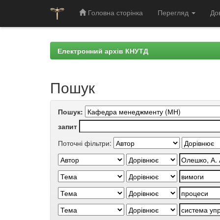
Головна сторінка
Перегляд
До
Skip
navigation
Електронний архів КНУТД
Пошук
Пошук:
запит
Поточні фільтри: