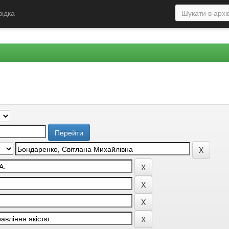
відка