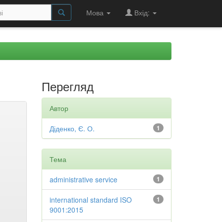
Мова
Вхід:
Перегляд
Автор
Діденко, Є. О.
1
Тема
administrative service
1
international standard ISO
1
9001:2015