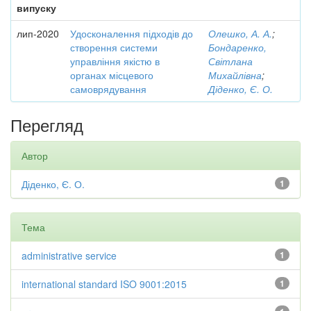
випуску
лип-2020
Удосконалення підходів до
Олешко, А. А.
;
створення системи
Бондаренко,
управління якістю в
Світлана
органах місцевого
Михайлівна
;
самоврядування
Діденко, Є. О.
Перегляд
Автор
Діденко, Є. О.
1
Тема
administrative service
1
international standard ISO 9001:2015
1