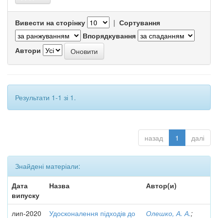
Вивести на сторінку
|
Сортування
Впорядкування
Автори
Результати 1-1 зі 1.
назад
1
далі
Знайдені матеріали:
Дата
Назва
Автор(и)
випуску
лип-2020
Удосконалення підходів до
Олешко, А. А.
;