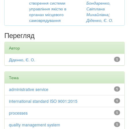
створення системи
Бондаренко,
управління якістю в
Світлана
органах місцевого
Михайлівна
;
самоврядування
Діденко, Є. О.
Перегляд
Автор
Діденко, Є. О.
1
Тема
administrative service
1
international standard ISO 9001:2015
1
processes
1
quality management system
1