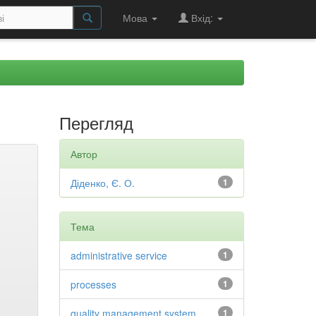
Мова
Вхід:
Перегляд
Автор
Діденко, Є. О.
1
Тема
administrative service
1
processes
1
quality management system
1