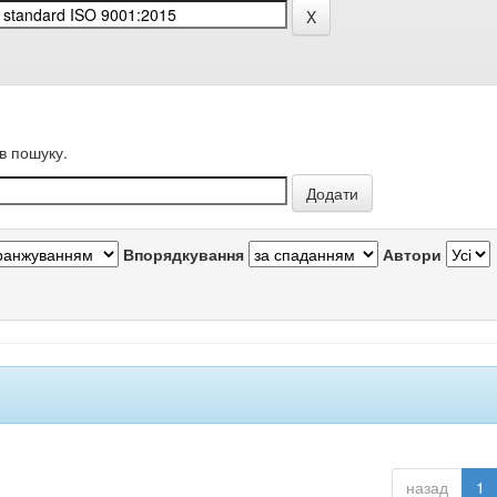
в пошуку.
Впорядкування
Автори
назад
1