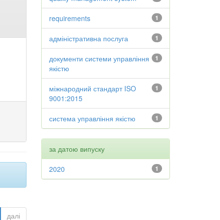
requirements
1
адміністративна послуга
1
документи системи управління
1
якістю
міжнародний стандарт ISO
1
9001:2015
система управління якістю
1
за датою випуску
2020
1
далі