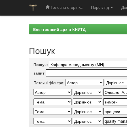
Головна сторінка
Перегляд
До
Skip
navigation
Електронний архів КНУТД
Пошук
Пошук:
запит
Поточні фільтри: