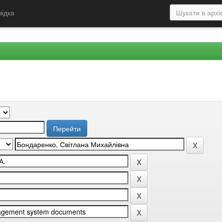
відка