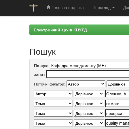
Головна сторінка
Перегляд
До
Skip
navigation
Електронний архів КНУТД
Пошук
Пошук:
запит
Поточні фільтри: