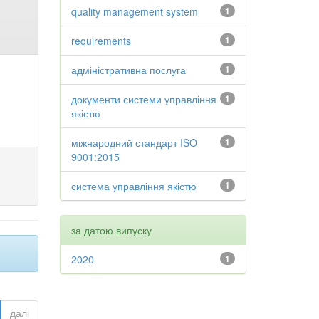
quality management system
1
requirements
1
адміністративна послуга
1
документи системи управління
1
якістю
міжнародний стандарт ISO
1
9001:2015
система управління якістю
1
за датою випуску
2020
1
далі