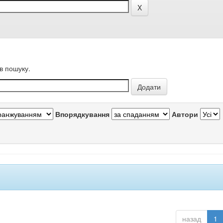
в пошуку.
Впорядкування
Автори
назад
1