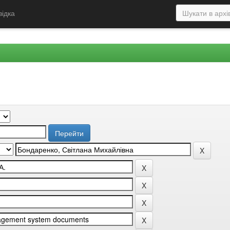
відка