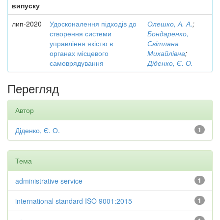
випуску
лип-2020
Удосконалення підходів до
Олешко, А. А.
;
створення системи
Бондаренко,
управління якістю в
Світлана
органах місцевого
Михайлівна
;
самоврядування
Діденко, Є. О.
Перегляд
Автор
Діденко, Є. О.
1
Тема
administrative service
1
international standard ISO 9001:2015
1