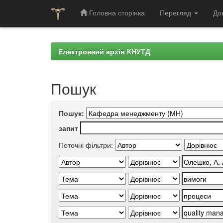
Головна сторінка
Перегляд
До
Skip
navigation
Електронний архів КНУТД
Пошук
Пошук:
запит
Поточні фільтри: