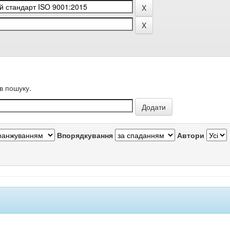
в пошуку.
Впорядкування
Автори