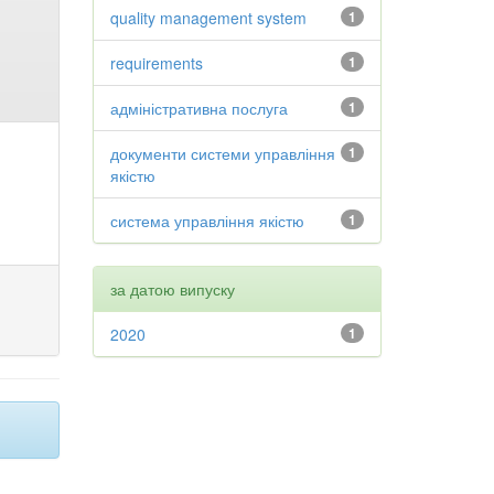
quality management system
1
requirements
1
адміністративна послуга
1
документи системи управління
1
якістю
система управління якістю
1
за датою випуску
2020
1