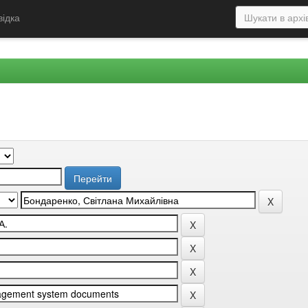
відка