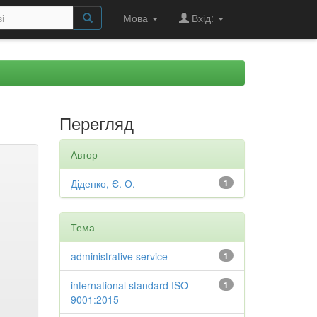
Мова
Вхід:
Перегляд
Автор
Діденко, Є. О.
1
Тема
administrative service
1
international standard ISO
1
9001:2015