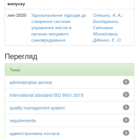
випуску
лип-2020
Удосконалення підходів до
Олешко, А. А.
;
створення системи
Бондаренко,
управління якістю в
Світлана
органах місцевого
Михайлівна
;
самоврядування
Діденко, Є. О.
Перегляд
Тема
administrative service
1
international standard ISO 9001:2015
1
quality management system
1
requirements
1
адміністративна послуга
1