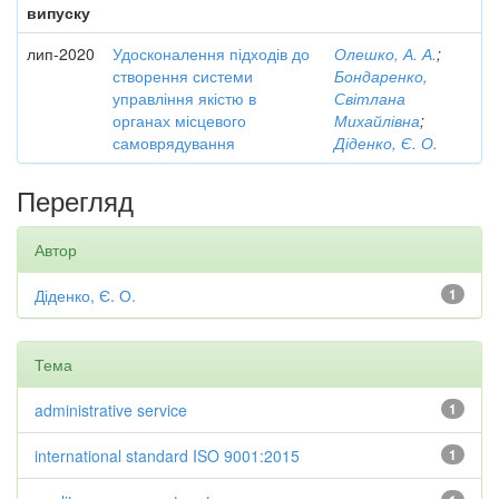
випуску
лип-2020
Удосконалення підходів до
Олешко, А. А.
;
створення системи
Бондаренко,
управління якістю в
Світлана
органах місцевого
Михайлівна
;
самоврядування
Діденко, Є. О.
Перегляд
Автор
Діденко, Є. О.
1
Тема
administrative service
1
international standard ISO 9001:2015
1