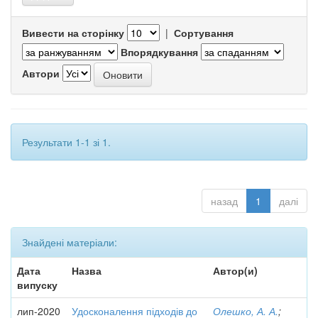
Вивести на сторінку
|
Сортування
Впорядкування
Автори
Результати 1-1 зі 1.
назад
1
далі
Знайдені матеріали:
Дата
Назва
Автор(и)
випуску
лип-2020
Удосконалення підходів до
Олешко, А. А.
;