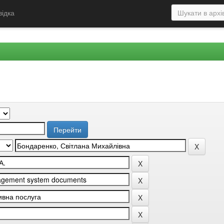
відка