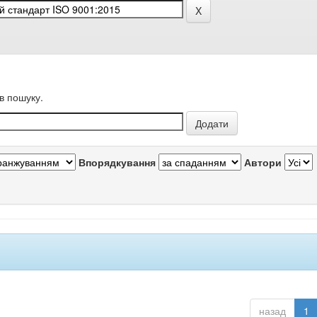
в пошуку.
Впорядкування
Автори
назад
1