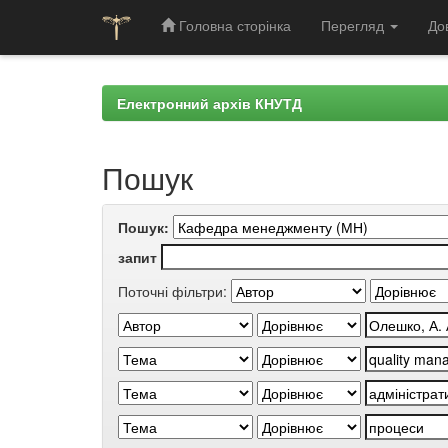
Головна сторінка
Перегляд
До
Skip
navigation
Електронний архів КНУТД
Пошук
Пошук:
запит
Поточні фільтри: