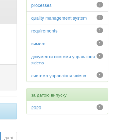
processes
1
quality management system
1
requirements
1
вимоги
1
документи системи управління
1
якістю
система управління якістю
1
за датою випуску
2020
1
далі