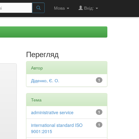
Мова
Вхід:
Перегляд
Автор
Діденко, Є. О.
1
Тема
administrative service
1
international standard ISO
1
9001:2015