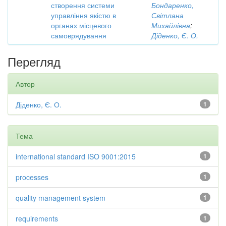
створення системи
Бондаренко,
управління якістю в
Світлана
органах місцевого
Михайлівна
;
самоврядування
Діденко, Є. О.
Перегляд
Автор
Діденко, Є. О.
1
Тема
international standard ISO 9001:2015
1
processes
1
quality management system
1
requirements
1