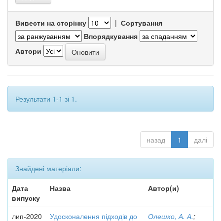
Вивести на сторінку
|
Сортування
Впорядкування
Автори
Результати 1-1 зі 1.
назад
1
далі
Знайдені матеріали:
Дата
Назва
Автор(и)
випуску
лип-2020
Удосконалення підходів до
Олешко, А. А.
;