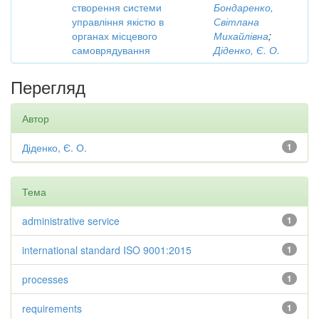
створення системи
Бондаренко,
управління якістю в
Світлана
органах місцевого
Михайлівна
;
самоврядування
Діденко, Є. О.
Перегляд
Автор
Діденко, Є. О.
1
Тема
administrative service
1
international standard ISO 9001:2015
1
processes
1
requirements
1