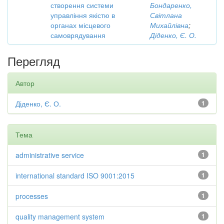
створення системи
Бондаренко,
управління якістю в
Світлана
органах місцевого
Михайлівна
;
самоврядування
Діденко, Є. О.
Перегляд
Автор
Діденко, Є. О.
1
Тема
administrative service
1
international standard ISO 9001:2015
1
processes
1
quality management system
1