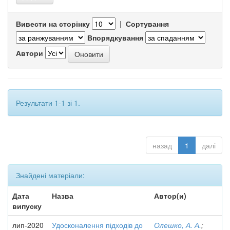
Вивести на сторінку
|
Сортування
Впорядкування
Автори
Результати 1-1 зі 1.
назад
1
далі
Знайдені матеріали:
Дата
Назва
Автор(и)
випуску
лип-2020
Удосконалення підходів до
Олешко, А. А.
;