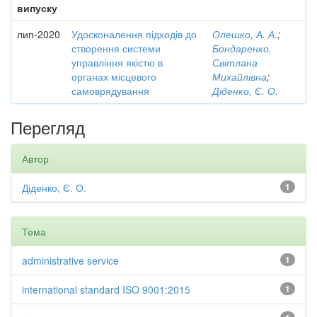
випуску
лип-2020
Удосконалення підходів до
Олешко, А. А.
;
створення системи
Бондаренко,
управління якістю в
Світлана
органах місцевого
Михайлівна
;
самоврядування
Діденко, Є. О.
Перегляд
Автор
Діденко, Є. О.
1
Тема
administrative service
1
international standard ISO 9001:2015
1