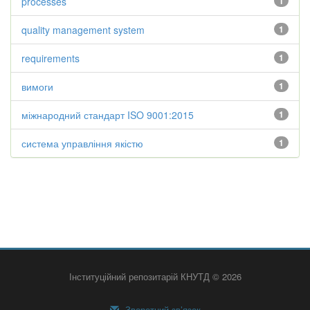
processes
1
quality management system
1
requirements
1
вимоги
1
міжнародний стандарт ISO 9001:2015
1
система управління якістю
1
Інституційний репозитарій КНУТД © 2026
Зворотний зв’язок