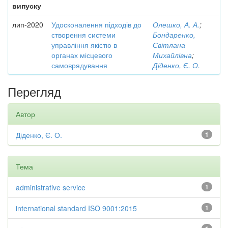
випуску
лип-2020
Удосконалення підходів до
Олешко, А. А.
;
створення системи
Бондаренко,
управління якістю в
Світлана
органах місцевого
Михайлівна
;
самоврядування
Діденко, Є. О.
Перегляд
Автор
Діденко, Є. О.
1
Тема
administrative service
1
international standard ISO 9001:2015
1