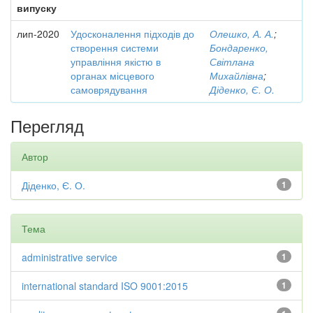
випуску
лип-2020
Удосконалення підходів до
Олешко, А. А.
;
створення системи
Бондаренко,
управління якістю в
Світлана
органах місцевого
Михайлівна
;
самоврядування
Діденко, Є. О.
Перегляд
Автор
Діденко, Є. О.
1
Тема
administrative service
1
international standard ISO 9001:2015
1