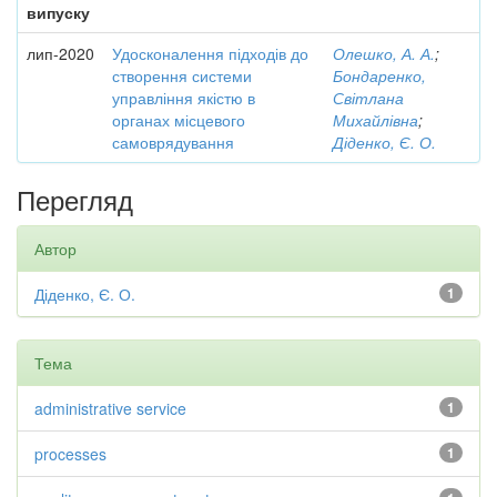
випуску
лип-2020
Удосконалення підходів до
Олешко, А. А.
;
створення системи
Бондаренко,
управління якістю в
Світлана
органах місцевого
Михайлівна
;
самоврядування
Діденко, Є. О.
Перегляд
Автор
Діденко, Є. О.
1
Тема
administrative service
1
processes
1