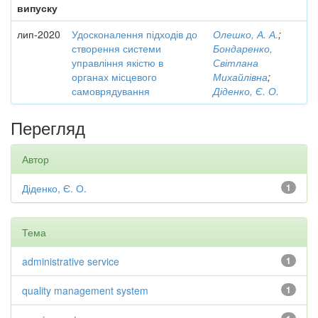
випуску
лип-2020
Удосконалення підходів до
Олешко, А. А.
;
створення системи
Бондаренко,
управління якістю в
Світлана
органах місцевого
Михайлівна
;
самоврядування
Діденко, Є. О.
Перегляд
Автор
Діденко, Є. О.
1
Тема
administrative service
1
quality management system
1