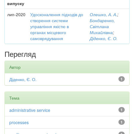
випуску
лип-2020
Удосконалення підходів до
Олешко, А. А.
;
створення системи
Бондаренко,
управління якістю в
Світлана
органах місцевого
Михайлівна
;
самоврядування
Діденко, Є. О.
Перегляд
Автор
Діденко, Є. О.
1
Тема
administrative service
1
processes
1