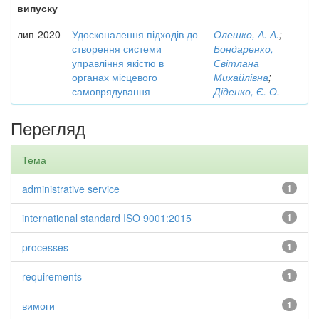
випуску
лип-2020
Удосконалення підходів до
Олешко, А. А.
;
створення системи
Бондаренко,
управління якістю в
Світлана
органах місцевого
Михайлівна
;
самоврядування
Діденко, Є. О.
Перегляд
Тема
administrative service
1
international standard ISO 9001:2015
1
processes
1
requirements
1
вимоги
1