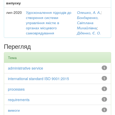
випуску
лип-2020
Удосконалення підходів до
Олешко, А. А.
;
створення системи
Бондаренко,
управління якістю в
Світлана
органах місцевого
Михайлівна
;
самоврядування
Діденко, Є. О.
Перегляд
Тема
administrative service
1
international standard ISO 9001:2015
1
processes
1
requirements
1
вимоги
1