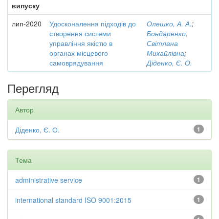
випуску
лип-2020
Удосконалення підходів до
Олешко, А. А.
;
створення системи
Бондаренко,
управління якістю в
Світлана
органах місцевого
Михайлівна
;
самоврядування
Діденко, Є. О.
Перегляд
Автор
Діденко, Є. О.
1
Тема
administrative service
1
international standard ISO 9001:2015
1