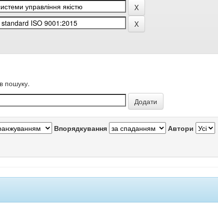
в пошуку.
Впорядкування
Автори