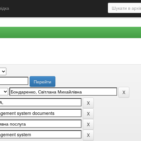
відка