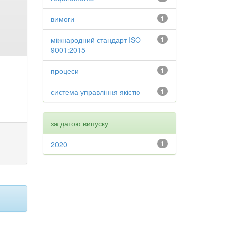
вимоги
1
міжнародний стандарт ISO
1
9001:2015
процеси
1
система управління якістю
1
за датою випуску
2020
1