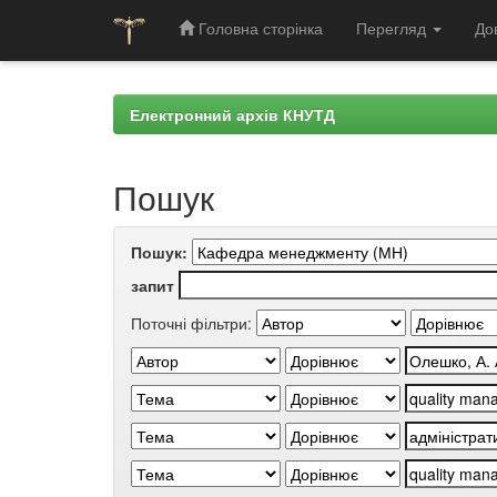
Головна сторінка
Перегляд
До
Skip
navigation
Електронний архів КНУТД
Пошук
Пошук:
запит
Поточні фільтри: