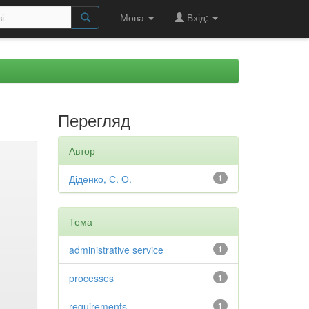
Мова
Вхід:
Перегляд
Автор
Діденко, Є. О.
1
Тема
administrative service
1
processes
1
requirements
1